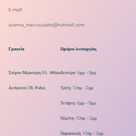
E-mail:
zoanna_mavroudakis@hotmail.com.
Γραφεία
Ωράριο λειτουργίας
Σπύρου Μερκούρη 66, Αθήνα
Δευτέρα: 6μμ – 9μμ
Δενδρινού 2Β, Ρόδος
Τρίτη: 10πμ – 2μμ
Τετάρτη: 6μμ – 9μμ
Πέμπτη: 10πμ – 2μμ
Παρασκευή: 10πμ – 2μμ