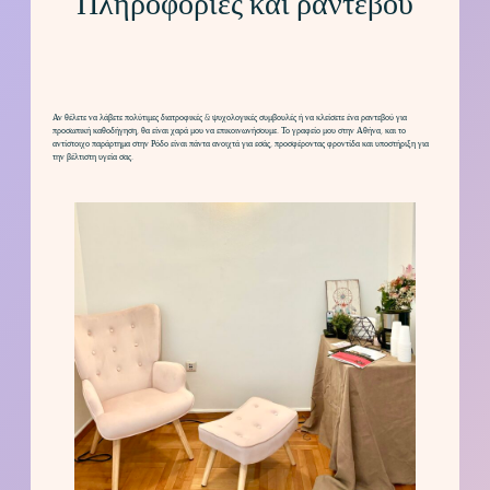
Πληροφορίες και ραντεβού
Αν θέλετε να λάβετε πολύτιμες διατροφικές & ψυχολογικές συμβουλές ή να κλείσετε ένα ραντεβού για
προσωπική καθοδήγηση, θα είναι χαρά μου να επικοινωνήσουμε. Το γραφείο μου στην Αθήνα, και το
αντίστοιχο παράρτημα στην Ρόδο είναι πάντα ανοιχτά για εσάς, προσφέροντας φροντίδα και υποστήριξη για
την βέλτιστη υγεία σας.